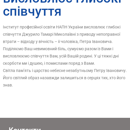
співчуття
Інститут професійної освіти НАПН України висловлює глибокі
співчуття Джурило Тамарі Миколаївні з приводу непоправної
втрати – відходу у вічність – іі чоловіка, Петра Івановича.
Поділяємо Ваш невимовний біль, сумуємо разом із Вами і
висловлюємо співчуття Вам, усій Вашій родині. У ці тяжкі дні
скорботи ми і душею, і помислами поряд з Вами.
Світла пам’ять і царство небесне незабутньому Петру Івановичу.
Його світлий образ назавжди залишиться в серцях тих, хто його
знав.