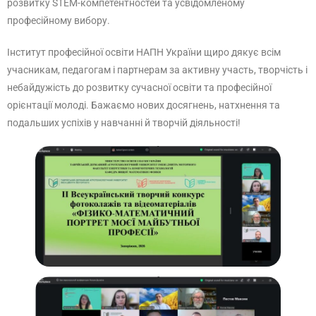
розвитку STEM-компетентностей та усвідомленому
професійному вибору.
Інститут професійної освіти НАПН України щиро дякує всім
учасникам, педагогам і партнерам за активну участь, творчість і
небайдужість до розвитку сучасної освіти та професійної
орієнтації молоді. Бажаємо нових досягнень, натхнення та
подальших успіхів у навчанні й творчій діяльності!