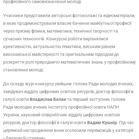
професійного самовизначення молоді.
Учасники представили авторські фотоколажі та відеоматеріали,
в яких продемонстрували власне бачення майбутньої професії
через призму фізики, математики, технічної творчості та
сучасних технологій. Конкурсні роботи вирізнялися
креативністю, актуальністю тематики, високим рівнем
виконавської майстерності та оригінальним підходом до
розкриття ролі природничо-математичних знань у професійному
становленні молоді.
До складу журі конкурсу увійшли: голова Ради молодих вчених,
завідувач відділу цифрових освітніх ресурсів, доктор філософії в
галузі освіти
Владислав Белан
та перший заступник голови
Ради молодих вчених Інституту професійної освіти НАПН
України, науковий співробітник відділу цифрових освітніх
ресурсів, доктор філософії в галузі освіти
Вадим Кушнір
. Під час
церемонії нагородження вони оголосили переможців у категорії
«Диплом ІІІ ступеня».