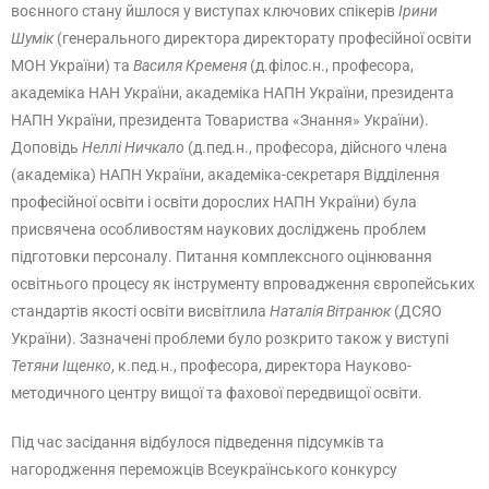
воєнного стану йшлося у виступах ключових спікерів
Ірини
Шумік
(генерального директора директорату професійної освіти
МОН України) та
Василя Кременя
(д.філос.н., професора,
академіка НАН України, академіка НАПН України, президента
НАПН України, президента Товариства «Знання» України).
Доповідь
Неллі Ничкало
(д.пед.н., професора, дійсного члена
(академіка) НАПН України, академіка-секретаря Відділення
професійної освіти і освіти дорослих НАПН України) була
присвячена особливостям наукових досліджень проблем
підготовки персоналу. Питання комплексного оцінювання
освітнього процесу як інструменту впровадження європейських
стандартів якості освіти висвітлила
Наталія Вітранюк
(ДСЯО
України). Зазначені проблеми було розкрито також у виступі
Тетяни Іщенко
, к.пед.н., професора, директора Науково-
методичного центру вищої та фахової передвищої освіти.
Під час засідання відбулося підведення підсумків та
нагородження переможців Всеукраїнського конкурсу