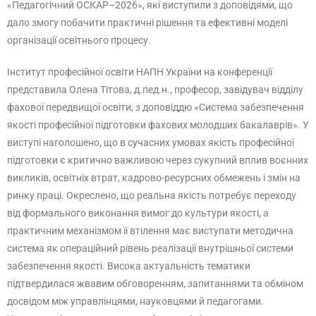
«Педагогічний ОСКАР–2026», які виступили з доповідями, що
дало змогу побачити практичні рішення та ефективні моделі
організації освітнього процесу.
Інститут професійної освіти НАПН України на конференції
представила Олена Тітова, д.пед.н., професор, завідувач відділу
фахової передвищої освіти, з доповіддю «Система забезпечення
якості професійної підготовки фахових молодших бакалаврів». У
виступі наголошено, що в сучасних умовах якість професійної
підготовки є критично важливою через сукупний вплив воєнних
викликів, освітніх втрат, кадрово-ресурсних обмежень і змін на
ринку праці. Окреслено, що реальна якість потребує переходу
від формального виконання вимог до культури якості, а
практичним механізмом її втілення має виступати методична
система як операційний рівень реалізації внутрішньої системи
забезпечення якості. Висока актуальність тематики
підтвердилася жвавим обговоренням, запитаннями та обміном
досвідом між управлінцями, науковцями й педагогами.