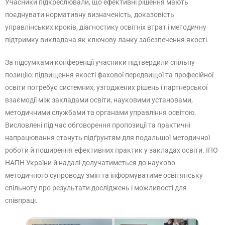
Учасники підкреслювали, що ефективні рішення мають
поєднувати нормативну визначеність, доказовість
управлінських кроків, діагностику освітніх втрат і методичну
підтримку викладача як ключову ланку забезпечення якості.
За підсумками конференції учасники підтвердили спільну
позицію: підвищення якості фахової передвищої та професійної
освіти потребує системних, узгоджених рішень і партнерської
взаємодії між закладами освіти, науковими установами,
методичними службами та органами управління освітою.
Висловлені під час обговорення пропозиції та практичні
напрацювання стануть підґрунтям для подальшої методичної
роботи й поширення ефективних практик у закладах освіти. ІПО
НАПН України й надалі долучатиметься до науково-
методичного супроводу змін та інформуватиме освітянську
спільноту про результати досліджень і можливості для
співпраці.