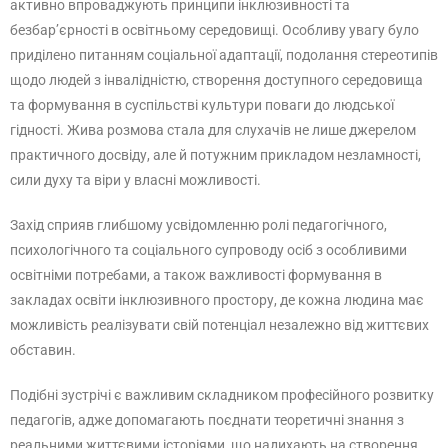
активно впроваджують принципи інклюзивності та
безбар’єрності в освітньому середовищі. Особливу увагу було
приділено питанням соціальної адаптації, подолання стереотипів
щодо людей з інвалідністю, створення доступного середовища
та формування в суспільстві культури поваги до людської
гідності. Жива розмова стала для слухачів не лише джерелом
практичного досвіду, але й потужним прикладом незламності,
сили духу та віри у власні можливості.
Захід сприяв глибшому усвідомленню ролі педагогічного,
психологічного та соціального супроводу осіб з особливими
освітніми потребами, а також важливості формування в
закладах освіти інклюзивного простору, де кожна людина має
можливість реалізувати свій потенціал незалежно від життєвих
обставин.
Подібні зустрічі є важливим складником професійного розвитку
педагогів, адже допомагають поєднати теоретичні знання з
реальними життєвими історіями, що надихають на створення