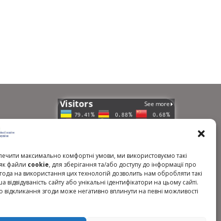
країни
ечити максимально комфортні умови, ми використовуємо такі
, як файли
cookie
, для зберігання та/або доступу до інформації про
гічних
Згода на використання цих технологій дозволить нам обробляти такі
ша відвідуваність сайту або унікальні ідентифікатори на цьому сайті.
о відкликання згоди може негативно вплинути на певні можливості