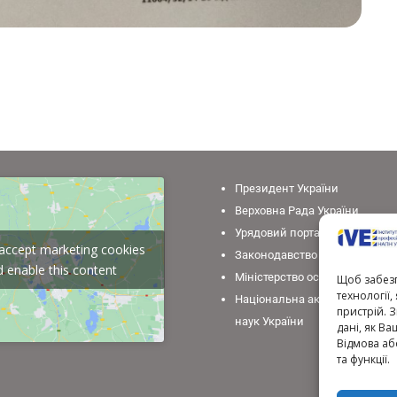
Президент України
Верховна Рада України
Урядовий портал
o accept marketing cookies
Законодавство України
 enable this content
Міністерство освіти і науки У
Щоб забезп
технології
Національна академія педаго
пристрій. 
наук України
дані, як Ва
Відмова аб
та функції.