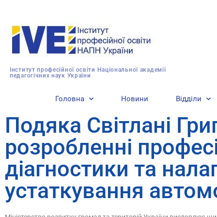
Інститут професійної освіти Національної академії
педагогічних наук України
Головна
Новини
Відділи
Подяка Світлані Гри
розробленні професі
діагностики та нал
устаткування автомо