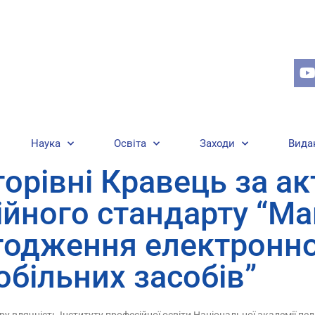
Наука
Освіта
Заходи
Вида
горівні Кравець за ак
йного стандарту “Ма
агодження електронн
більних засобів”