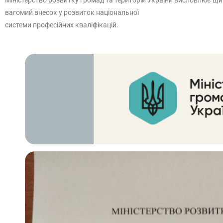
Міністерство розвитку громад та територій України висловлює щиру
вагомий внесок у розвиток національної
системи професійних кваліфікацій.