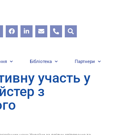
ння
Бібліотека
Партнери
тивну участь у
йстер з
ого