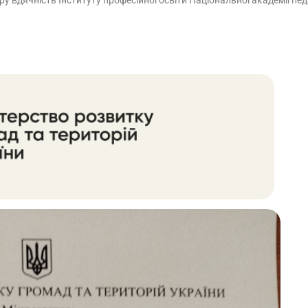
 вдячність Інституту професійної освіти Національної академії пед