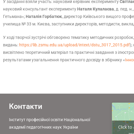
У засіданні взяли участь: науковий керівник експерименту
Світла
науковий консультант експерименту
Наталя Кулалаєва
, д. пед.
Гетьмана»;
Наталія Горбатюк
, директор Київського вищого проф
училища № 33 м. Києва, заступники директорів, методисти, викл
У ході творчої зустрічі обговорено тематику методичних розробок
видань:
https://lib.zsmu.edu.ua/upload/intext/dstu_3017_2015.pdf
);
висвітлено теоретичний матеріал та практичні завдання з ілюстр
результатами узагальнення практичного досвіду в збірнику «
Інно
Контакти
Інститут професійної освіти Національної
Click t
академії педагогічних наук України
and