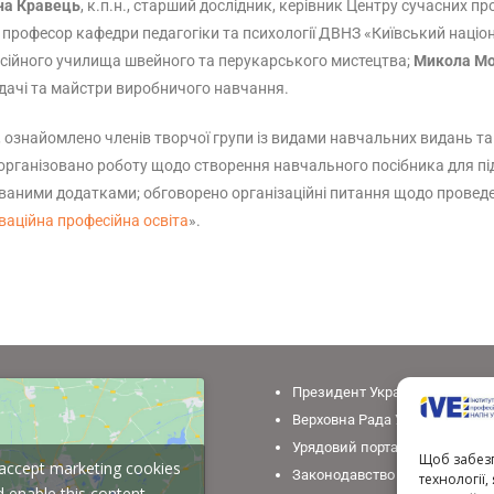
на Кравець
, к.п.н., старший дослідник, керівник Центру сучасних пр
 н., професор кафедри педагогіки та психології ДВНЗ «Київський наці
есійного училища швейного та перукарського мистецтва;
Микола М
адачі та майстри виробничого навчання.
, ознайомлено членів творчої групи із видами навчальних видань т
 організовано роботу щодо створення навчального посібника для під
ованими додатками; обговорено організаційні питання щодо проведе
ваційна професійна освіта
».
Президент України
Верховна Рада України
Урядовий портал
Щоб забезп
o accept marketing cookies
Законодавство України
технології
 enable this content