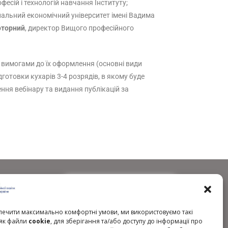
офесій і технологій навчання Інституту;
ональний економічний університет імені Вадима
оторний
, директор Вищого професійного
а вимогами до їх оформлення (основні види
готовки кухарів 3-4 розрядів, в якому буде
ння вебінару та видання публікацій за
ечити максимально комфортні умови, ми використовуємо такі
, як файли
cookie
, для зберігання та/або доступу до інформації про