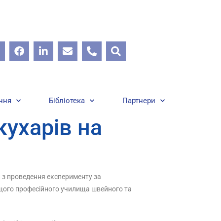
ння
Бібліотека
Партнери
кухарів на
пи з проведення експерименту за
щого професійного училища швейного та