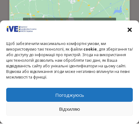
Click to accept marketing cookies and
enable this content
Щоб забезпечити максимально комфортні умови, ми
використовуємо такі технології, як файли
cookie
, для зберігання та/
або доступу до інформації про пристрій. Згода на використання
цих технологій дозволить нам обробляти такі дані, як Ваша
відвідуваність сайту або унікальні ідентифікатори на цьому сайті.
Відмова або відкликання згоди може негативно вплинути на певні
можливості та функції.
Президент України
Погоджуюсь
Верховна Рада України
Відхиляю
Урядовий портал
Законодавство України
Міністерство освіти і науки України
Національна академія педагогічних наук України