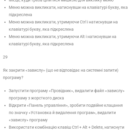
Місце, куди треба цілитися мишкою для виклику меню
Меню можна викликати, натиснувши на клавіатурі букву, яка
підкреслена
Меню можна викликати, утримуючи Ctrl і натиснувши на
клавіатурі букву, яка підкреслена
Меню можна викликати, утримуючи Alt і натиснувши на
клавіатурі букву, яка підкреслена
29
Як закрити «завислу» (що не відповідає на системні запити)
програму?
Запустити програму «Провідник», видалити файл «завислу»
програму з жорсткого диска
Відкрити «Панель управління», зробити подвійне клацання
по значку «Установка й видалення програм», видалити
«завислу» програму
Використати комбінацію клавіш Ctrl + Alt + Delete, натиснути