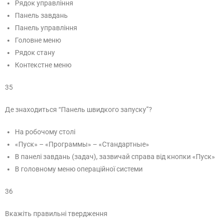
Рядок управління
Панель завдань
Панель управління
Головне меню
Рядок стану
Контекстне меню
35
Де знаходиться “Панель швидкого запуску”?
На робочому столі
«Пуск» – «Программы» – «Стандартные»
В панелі завдань (задач), зазвичай справа від кнопки «Пуск»
В головному меню операційної системи
36
Вкажіть правильні твердження