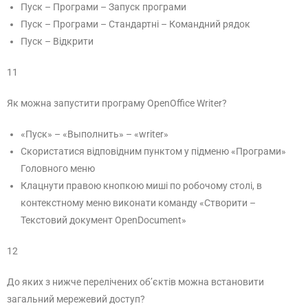
Пуск – Програми – Запуск програми
Пуск – Програми – Стандартні – Командний рядок
Пуск – Відкрити
11
Як можна запустити програму OpenOffice Writer?
«Пуск» – «Выполнить» – «writer»
Скористатися відповідним пунктом у підменю «Програми»
Головного меню
Клацнути правою кнопкою миші по робочому столі, в
контекстному меню виконати команду «Створити –
Текстовий документ OpenDocument»
12
До яких з нижче перелічених об’єктів можна встановити
загальний мережевий доступ?