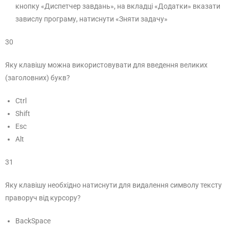
кнопку «Диспетчер завдань», на вкладці «Додатки» вказати
завислу програму, натиснути «Зняти задачу»
30
Яку клавішу можна використовувати для введення великих
(заголовних) букв?
Ctrl
Shift
Esc
Alt
31
Яку клавішу необхідно натиснути для видалення символу тексту
праворуч від курсору?
BackSpace