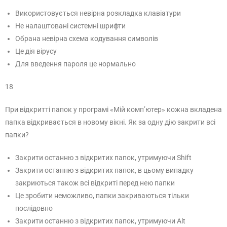
Використовується невірна розкладка клавіатури
Не налаштовані системні шрифти
Обрана невірна схема кодування символів
Це дія вірусу
Для введення пароля це нормально
18
При відкритті папок у програмі «Мій комп’ютер» кожна вкладена
папка відкривається в новому вікні. Як за одну дію закрити всі
папки?
Закрити останню з відкритих папок, утримуючи Shift
Закрити останню з відкритих папок, в цьому випадку
закриються також всі відкриті перед нею папки
Це зробити неможливо, папки закриваються тільки
послідовно
Закрити останню з відкритих папок, утримуючи Alt