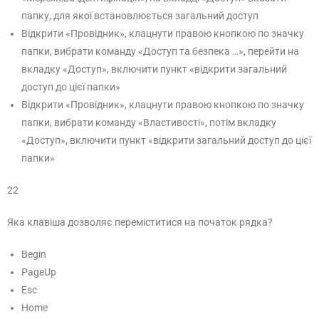
папку, для якої встановлюється загальний доступ
Відкрити «Провідник», клацнути правою кнопкою по значку
папки, вибрати команду «Доступ та безпека …», перейти на
вкладку «Доступ», включити пункт «відкрити загальний
доступ до цієї папки»
Відкрити «Провідник», клацнути правою кнопкою по значку
папки, вибрати команду «Властивості», потім вкладку
«Доступ», включити пункт «відкрити загальний доступ до цієї
папки»
22
Яка клавіша дозволяє переміститися на початок рядка?
Begin
PageUp
Esc
Home