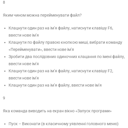
8
Яким чином можна перейменувати файл?
Клацнути один раз на ім’я файлу, натиснути клавішу F6,
ввести нове ім’я
Клацнути по файлу правою кнопкою миші, вибрати команду
«Перейменувати», ввести нове ім’я
Зробити два послідовних одиночних клацання по імені файлу,
ввести нове ім’я
Клацнути один раз на ім’я файлу, натиснути клавішу F2,
ввести нове ім’я
Клацнути один раз на ім’я файлу, ввести нове ім’я
9
Яка команда виводить на екран вікно «Запуск програми»
Пуск – Виконати (в класичному уявленні головного меню)