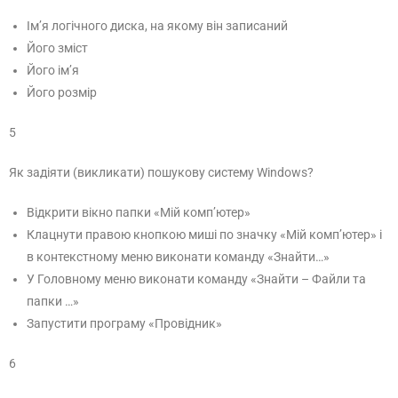
Ім’я логічного диска, на якому він записаний
Його зміст
Його ім’я
Його розмір
5
Як задіяти (викликати) пошукову систему Windows?
Відкрити вікно папки «Мій комп’ютер»
Клацнути правою кнопкою миші по значку «Мій комп’ютер» і
в контекстному меню виконати команду «Знайти…»
У Головному меню виконати команду «Знайти – Файли та
папки …»
Запустити програму «Провідник»
6