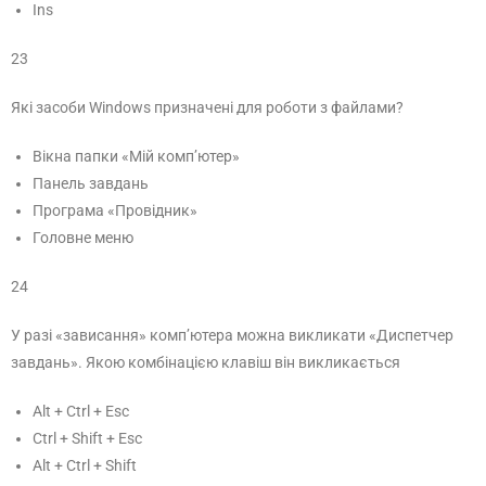
Ins
23
Які засоби Windows призначені для роботи з файлами?
Вікна папки «Мій комп’ютер»
Панель завдань
Програма «Провідник»
Головне меню
24
У разі «зависання» комп’ютера можна викликати «Диспетчер
завдань». Якою комбінацією клавіш він викликається
Alt + Ctrl + Esc
Ctrl + Shift + Esc
Alt + Ctrl + Shift