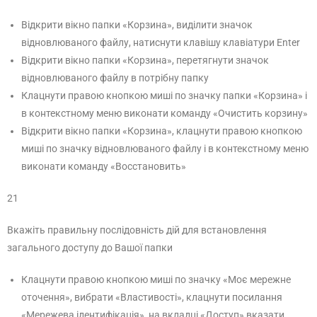
Відкрити вікно папки «Корзина», виділити значок
відновлюваного файлу, натиснути клавішу клавіатури Enter
Відкрити вікно папки «Корзина», перетягнути значок
відновлюваного файлу в потрібну папку
Клацнути правою кнопкою миші по значку папки «Корзина» і
в контекстному меню виконати команду «Очистить корзину»
Відкрити вікно папки «Корзина», клацнути правою кнопкою
миші по значку відновлюваного файлу і в контекстному меню
виконати команду «Восстановить»
21
Вкажіть правильну послідовність дій для встановлення
загального доступу до Вашої папки
Клацнути правою кнопкою миші по значку «Моє мережне
оточення», вибрати «Властивості», клацнути посилання
«Мережева ідентифікація», на вкладці «Доступ» вказати