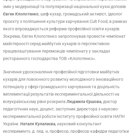
змін у модернізації та популяризації національної кухні доповів
Євген Клопотенко
, шеф-кухар, громадський активіст, ідеолог
проєкту з поліпшення культури харчування Cult Food, в рамках
якого впроваджується реформа професійної освіти кухарів.
Зокрема, Євген Клопотенко запропонував провести чемпіонат
майстерності серед майбутніх кухарів із перспективою
працевлаштування переможців чемпіонату у закладах
ресторанного господарства ТОВ «Клопотенко».
Значення удосконалення професійної підготовки майбутніх
кухарів для повоєнного розвитку молодіжного інноваційного
потенціалу у сфері громадського харчування та доцільність
імплементації результатів експериментальної діяльності на
всеукраїнському рівні розкрила
Людмила Єршова,
доктор
педагогічних наук, доцент, заступник директора з науково-
експериментальної роботи Інституту професійної освіти НАПН
України.
Наталя Кулалаєва,
науковий консультант
експерименту, д. пед. н, професор, професор кафедри педагогіки