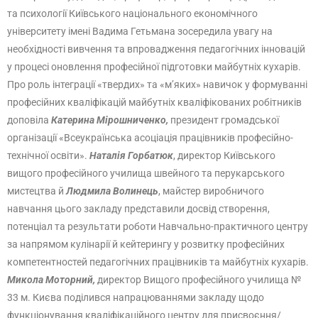
та психології Київського національного економічного
університету імені Вадима Гетьмана зосередила увагу на
необхідності вивчення та впровадження педагогічних інновацій
у процесі оновлення професійної підготовки майбутніх кухарів.
Про роль інтеграції «твердих» та «м’яких» навичок у формуванні
професійних кваліфікацій майбутніх кваліфікованих робітників
доповіла
Катерина Мірошниченко,
президент громадської
організації «Всеукраїнська асоціація працівників професійно-
технічної освіти».
Наталія Горбатюк
, директор Київського
вищого професійного училища швейного та перукарського
мистецтва й
Людмила Волинець
, майстер виробничого
навчання цього закладу представили досвід створення,
потенціал та результати роботи Навчально-практичного центру
за напрямом кулінарії й кейтерингу у розвитку професійних
компетентностей педагогічних працівників та майбутніх кухарів.
Микола Моторний,
директор Вищого професійного училища №
33 м. Києва поділився напрацюваннями закладу щодо
функціонування кваліфікаційного центру для присвоєння/