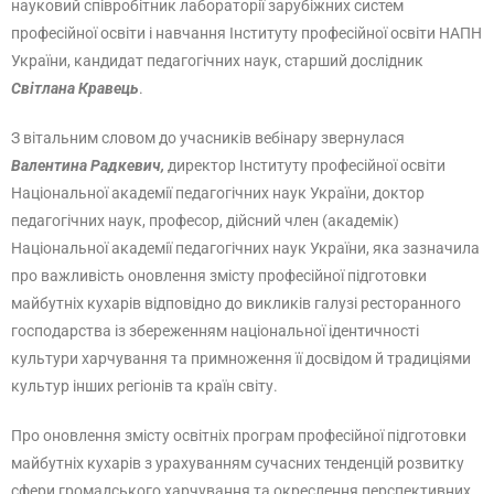
науковий співробітник лабораторії зарубіжних систем
професійної освіти і навчання Інституту професійної освіти НАПН
України, кандидат педагогічних наук, старший дослідник
Світлана Кравець
.
З вітальним словом до учасників вебінару звернулася
Валентина Радкевич,
директор Інституту професійної освіти
Національної академії педагогічних наук України, доктор
педагогічних наук, професор, дійсний член (академік)
Національної академії педагогічних наук України, яка зазначила
про важливість оновлення змісту професійної підготовки
майбутніх кухарів відповідно до викликів галузі ресторанного
господарства із збереженням національної ідентичності
культури харчування та примноження її досвідом й традиціями
культур інших регіонів та країн світу.
Про оновлення змісту освітніх програм професійної підготовки
майбутніх кухарів з урахуванням сучасних тенденцій розвитку
сфери громадського харчування та окреслення перспективних