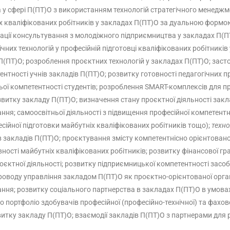
 у сфері П(ПТ)О з використанням технологій стратегічного менеджм
х кваліфікованих робітників у закладах П(ПТ)О за дуальною формою
ізації консультування з молодіжного підприємництва у закладах П(П
их технологій у професійній підготовці кваліфікованих робітників 
х П(ПТ)О; розроблення проєктних технологій у закладах П(ПТ)О; зас
нтності учнів закладів П(ПТ)О; розвитку готовності педагогічних пр
ьої компетентності студентів; розроблення SMART-комплексів для п
озвитку закладу П(ПТ)О; визначення стану проєктної діяльності закл
ння; самоосвітньої діяльності з підвищення професійної компетент
сійної підготовки майбутніх кваліфікованих робітників тощо);
техно
ів закладів П(ПТ)О; проєктування змісту компетентнісно орієнтован
вності майбутніх кваліфікованих робітників; розвитку фінансової г
проєктної діяльності; розвитку підприємницької компетентності зас
воду управління закладом П(ПТ)О як проєктно-орієнтованої організ
ння; розвитку соціального партнерства в закладах П(ПТ)О в умова
портфоліо здобувачів професійної (професійно-технічної) та фахово
итку закладу П(ПТ)О; взаємодії закладів П(ПТ)О з партнерами для р