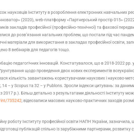
сок науковців Інституту в розроблення електронних навчальних рес
-інноватор» (2020), web-платформу «Партнерський простір 015» (2022
ків закладів професійної (професійно-технічної) та фахової передви
лися до розв’язання нагальних проблем, що постали під час пандемі
ичні матеріали для використання в закладах професійної освіти, за
ено 8 вебінарів для педагогів тощо.
бацію педагогічних інновацій. Констатувалося, що в 2018-2022 рр. 
обґрунтування щодо проведення двох нових експериментів всеукраїнс
лася кількість завантажень користувачами наукових і науково-метод
, 14 – у Scopus та 32 – у Publons. Зросли індекси цитувань: за дани
но з 2017 р.). Більш детально з результатами діяльності Інституту 
print/735242
; відеозаписи масових науково-практичних заходів розм
ну роботу Інституту професійної освіти НАПН України, зазначила, 
ідготовці публікацій спільно із зарубіжними партнерами, розвитку с