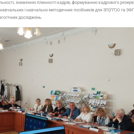
льності, зниженню плинності кадрів, формуванню кадрового резерву
ків, навчальних і навчально-методичних посібників для ЗП(ПТ)О та З
агогічних досліджень.