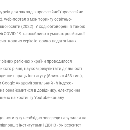
урсів для закладів професійної (професійно-
), web-портал з моніторингу освітньо-
щої освіти (2022). У ході обговорення також
ї COVID-19 та особливо в умовах російської
початковано серію історико-педагогічних
у різних регіонах України проводилося
ького рівня, наукові результати діяльності
ичних праць Інституту (близько 453 тис.),
ми Google Академії загальний «h-індекс»
можна ознайомитися в довіднику, електронна
іщено на хостингу Youtube-каналу
що Інституту необхідно зосередити зусилля на
півпраці з інститутами і ДВНЗ «Університет