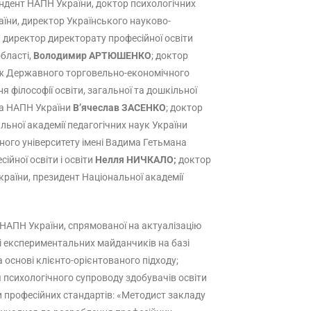
пондент НАПН України, доктор психологічних
раїни, директор Українського науково-
 директор директорату професійної освіти
бласті,
Володимир АРТЮШЕНКО
; доктор
едж Державного торговельно-економічного
я філософії освіти, загальної та дошкільної
нка НАПН України
В’ячеслав ЗАСЕНКО
; доктор
льної академії педагогічних наук України
чного університету імені Вадима Гетьмана
ійної освіти і освіти
Нелля НИЧКАЛО;
доктор
України, президент Національної академії
и НАПН України, спрямованої на актуалізацію
і експериментальних майданчиків на базі
а основі клієнто-орієнтованого підходу;
я психологічного супроводу здобувачів освіти
 професійних стандартів: «Методист закладу