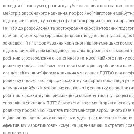
коледжах і технікумах; розвитку публічно-приватного партнерства
майстрів виробничого навчання; професійної підготовки майбутні
підготовки фахівців у закладах фахової передвищої освіти; орган
П(ПТ)О до розроблення та застосування екоорієнтованих педагогічн
навчання);
методики
(організації проєктної діяльності у заклада
закладах П(ПТ)О; формування кар’єрної і підприємницької компете
підготовки майбутніх молодших спеціалістів; розвитку самоосвітн
робітників; розроблення стратегічного та інвестиційного плану р
розвитку професійної компетентності майстрів виробничого навча
організації дуальної форми навчання у закладах П(ПТ)О для профе
розвитку професійної кар’єри; розвитку кар’єрних орієнтацій учн
навчання майбутніх молодших спеціалістів; розвитку ділової акти
робітників; розвитку підприємницької компетентності у процесі 
управління закладом П(ПТ)О; маркетингово-моніторингового супро
розвитку професійної компетентності майстрів виробничого навча
оцінювання навчальних досягнень студентів; створення цифрового 
ефективних маркетингових комунікацій; визначення стратегії розв
партнерства.