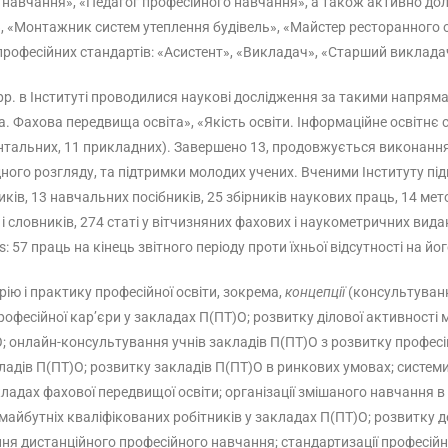
го навчання», «Педагог професійного навчання», а також активно д
», «Монтажник систем утеплення будівель», «Майстер ресторанного 
в професійних стандартів: «Асистент», «Викладач», «Старший виклад
р. в Інституті проводилися наукові дослідження за такими напрям
а. Фахова передвища освіта», «Якість освіти. Інформаційне освітнє
ентальних, 11 прикладних). Завершено 13, продовжується виконання
ого розгляду, та підтримки молодих учених. Вченими Інституту підг
иків, 13 навчальних посібників, 25 збірників наукових праць, 14 мет
і словників, 274 статі у вітчизняних фахових і наукометричних видан
57 праць на кінець звітного періоду проти їхньої відсутності на йо
ію і практику професійної освіти, зокрема,
концепції
(консультуванн
фесійної кар’єри у закладах П(ПТ)О; розвитку ділової активності ма
; онлайн-консультування учнів закладів П(ПТ)О з розвитку професі
адів П(ПТ)О; розвитку закладів П(ПТ)О в ринкових умовах; системи 
кладах фахової передвищої освіти; організації змішаного навчання в 
і майбутніх кваліфікованих робітників у закладах П(ПТ)О; розвитку
я дистанційного професійного навчання; стандартизації професійно