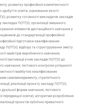
енту; розвитку професійної компетентності
 здобуття освіти; оцінювання якості
Т)О; розвитку готовності викладачів закладів
у закладах П(ПТ)О; організації змішаного
тосування елементів дистанційного навчання у
ацівників до стандартизації професійної
рофесійної підготовки кваліфікованих
аду П(ПТ)О; відбору та структурування змісту
ності майстрів виробничого навчання;
логії
(мотивації учнів закладів П(ПТ)О до
ого навчання; тестового контролю успішності
рамотності майбутніх кваліфікованих
обами самоменеджменту; стратегічного
ації; реалізації проєкту закладу П(ПТ)О;
х дуальної форми навчання; тестового
ї передвищої освіти);
алгоритми
розроблення
еалізації проєктів публічно-приватного