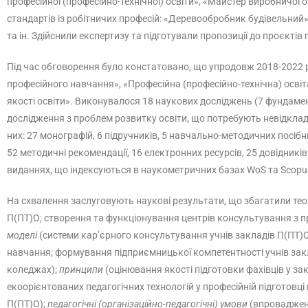
професійної (професійно-технічної) освіти», «Майстер виробничо
стандартів із робітничих професій: «Деревообробник будівельний
та ін. Здійснили експертизу та підготували пропозиції до проєкті
Під час обговорення було констатовано, що упродовж 2018-2022 р
професійного навчання», «Професійна (професійно-технічна) освіт
якості освіти». Виконувалося 18 наукових досліджень (7 фундам
дослідження з проблем розвитку освіти, що потребують невідкладн
них: 27 монографій, 6 підручників, 5 навчально-методичних посібн
52 методичні рекомендації, 16 електронних ресурсів, 25 довідників 
виданнях, що індексуються в наукометричних базах WoS та Scopus: 
На схвалення заслуговують наукові результати, що збагатили теор
П(ПТ)О; створення та функціонування центрів консультування з про
моделі
(системи кар’єрного консультування учнів закладів П(ПТ)О
навчання; формування підприємницької компетентності учнів закл
коледжах);
принципи
(оцінювання якості підготовки фахівців у за
екоорієнтованих педагогічних технологій у професійній підготовц
П(ПТ)О);
педагогічні (організаційно-педагогічні) умови
(впровадженн