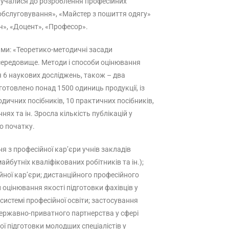
олучалися до розроблення професійних
обслуговування», «Майстер з пошиття одягу»
ач», «Доцент», «Професор».
ами: «Теоретико-методичні засади
 середовище. Методи і способи оцінювання
 6 наукових досліджень, також – два
отовлено понад 1500 одиниць продукції, із
одичних посібників, 10 практичних посібників,
нях та ін. Зросла кількість публікацій у
го початку.
я з професійної кар’єри учнів закладів
йбутніх кваліфікованих робітників та ін.);
йної кар’єри; дистанційного професійного
оцінювання якості підготовки фахівців у
системі професійної освіти; застосування
 державно-приватного партнерства у сфері
ї підготовки молодших спеціалістів у