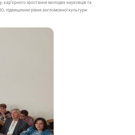
, кар’єрного зростання молодих науковців та
ФПО, підвищенню рівня англомовної культури