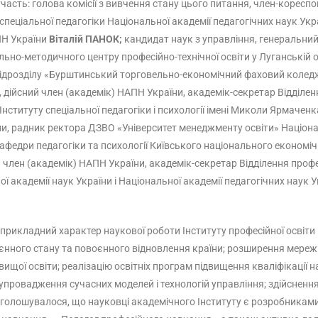
 участь: голова комісії з вивчення стану цього питання, член-корес
 спеціальної педагогіки Національної академії педагогічних наук Ук
ПН України
Віталій ПАНОК;
кандидат наук з управління, генеральний
ьно-методичного центру професійно-технічної освіти у Луганській о
го підрозділу «Бурштинський торговельно-економічний фаховий кол
 дійсний член (академік) НАПН України, академік-секретар Відділенн
ї Інституту спеціальної педагогіки і психології імені Миколи Ярмаче
ни, радник ректора ДЗВО «Університет менеджменту освіти» Націона
кафедри педагогіки та психології Київського національного економі
 член (академік) НАПН України, академік-секретар Відділення профес
ї академії наук України і Національної академії педагогічних наук 
і прикладний характер наукової роботи Інституту професійної освіт
оєнного стану та повоєнного відновлення країни; розширення мереж
 вищої освіти; реалізацію освітніх програм підвищення кваліфікації н
; упровадження сучасних моделей і технологій управління; здійсненн
аголошувалося, що науковці академічного Інституту є розробниками