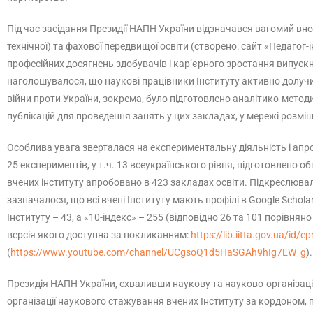
Під час засідання Президії НАПН України відзначався вагомий вне
технічної) та фахової передвищої освіти (створено: сайт «Педагог
професійних досягнень здобувачів і кар’єрного зростання випускни
наголошувалося, що наукові працівники Інституту активно долучи
війни проти України, зокрема, було підготовлено аналітико-метод
публікацій для проведення занять у цих закладах, у мережі розміщ
Особлива увага зверталася на експериментальну діяльність і апро
25 експериментів, у т.ч. 13 всеукраїнського рівня, підготовлено 
вчених інституту апробовано в 423 закладах освіти. Підкреслюва
зазначалося, що всі вчені Інституту мають профілі в Google Scholar
Інституту – 43, а «10-індекс» – 255 (відповідно 26 та 101 порівня
версія якого доступна за покликанням:
https://lib.iitta.gov.ua/id/e
(
https://www.youtube.com/channel/UCgsoQ1d5HaSGAh9hIg7EW_g
).
Президія НАПН України, схваливши наукову та науково-організацій
організації наукового стажування вчених Інституту за кордоном, п