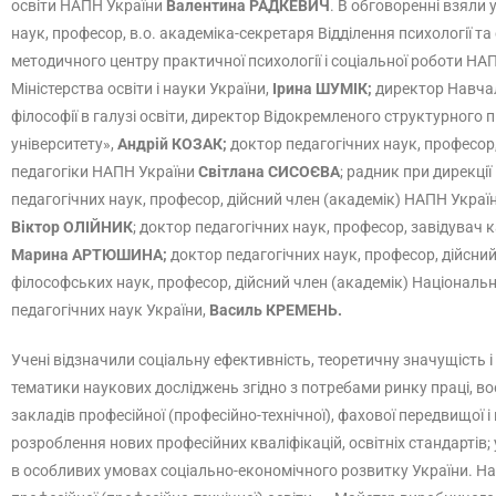
освіти НАПН України
Валентина РАДКЕВИЧ
. В обговоренні взяли
наук, професор, в.о. академіка-секретаря Відділення психології та
методичного центру практичної психології і соціальної роботи НА
Міністерства освіти і науки України,
Ірина ШУМІК;
директор Навчал
філософії в галузі освіти, директор Відокремленого структурно
університету»,
Андрій КОЗАК;
доктор педагогічних наук, професор,
педагогіки НАПН України
Світлана СИСОЄВА
; радник при дирекці
педагогічних наук, професор, дійсний член (академік) НАПН Украї
Віктор ОЛІЙНИК
; доктор педагогічних наук, професор, завідувач 
Марина АРТЮШИНА;
доктор педагогічних наук, професор, дійсний
філософських наук, професор, дійсний член (академік) Національно
педагогічних наук України,
Василь КРЕМЕНЬ.
Учені відзначили соціальну ефективність, теоретичну значущість 
тематики наукових досліджень згідно з потребами ринку праці, в
закладів професійної (професійно-технічної), фахової передвищої і
розроблення нових професійних кваліфікацій, освітніх стандартів
в особливих умовах соціально-економічного розвитку України. Н