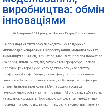
виробництва: обмін
інноваціями
6-9 червня 2023 року, м. Високі Татри, Словаччина
З
6 по 9 червня 2023 року
проходить шоста щорічна
міжнародна конференція
з проєктування, моделювання та
виробництва (
Design
,
Simulation
,
Manufacturing
:
the
Innovation
Exchange
,
DSMIE
-2023)
під патронатом професора Василя
Карпуши, ректора Сумського державного університету,
професора Йозефа Зайця, декана факультету виробничих
технологій Технічного університету м. Кошице та професора
Віталія Іванова, президента Міжнародної асоціації
технологічного розвитку та інновацій (IATDI). Захід відбувається
у змішаному форматі. Програмою конференції передбачено
проведення ключових та технічних сесій, експертних панелей,