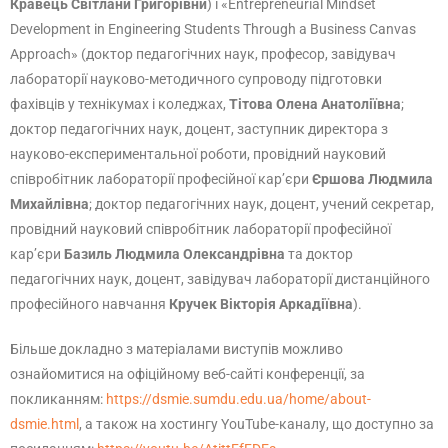
Кравець Світлани Григорівни
) і «Entrepreneurial Mindset
Development in Engineering Students Through a Business Canvas
Approach» (доктор педагогічних наук, професор, завідувач
лабораторії науково-методичного супроводу підготовки
фахівців у технікумах і коледжах,
Тітова Олена Анатоліївна
;
доктор педагогічних наук, доцент, заступник директора з
науково-експериментальної роботи, провідний науковий
співробітник лабораторії професійної кар’єри
Єршова Людмила
Михайлівна
; доктор педагогічних наук, доцент, учений секретар,
провідний науковий співробітник лабораторії професійної
кар’єри
Базиль Людмила Олександрівна
та доктор
педагогічних наук, доцент, завідувач лабораторії дистанційного
професійного навчання
Кручек Вікторія Аркадіївна
).
Більше докладно з матеріалами виступів можливо
ознайомитися на офіційному веб-сайті конференції, за
покликанням:
https://dsmie.sumdu.edu.ua/home/about-
dsmie.html
, а також на хостингу YouTube-каналу, що доступно за