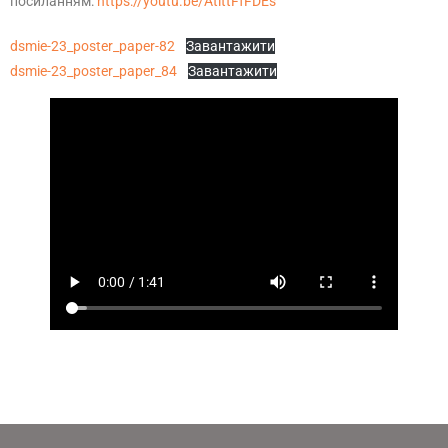
посиланням:
https://youtu.be/AtittFfFDEs
dsmie-23_poster_paper-82
Завантажити
dsmie-23_poster_paper_84
Завантажити