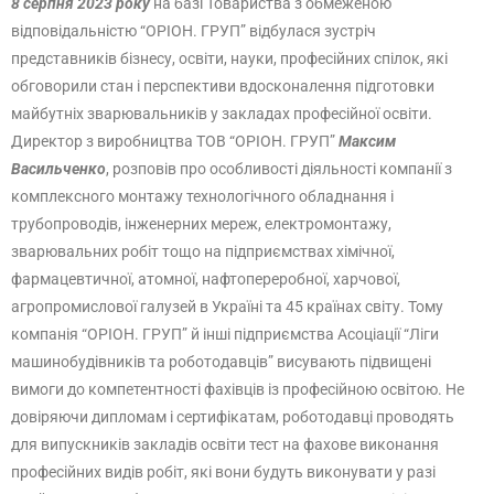
8 серпня 2023 року
на базі Товариства з обмеженою
відповідальністю “ОРІОН. ГРУП” відбулася зустріч
представників бізнесу, освіти, науки, професійних спілок, які
обговорили стан і перспективи вдосконалення підготовки
майбутніх зварювальників у закладах професійної освіти.
Директор з виробництва ТОВ “ОРІОН. ГРУП”
Максим
Васильченко
, розповів про особливості діяльності компанії з
комплексного монтажу технологічного обладнання і
трубопроводів, інженерних мереж, електромонтажу,
зварювальних робіт тощо на підприємствах хімічної,
фармацевтичної, атомної, нафтопереробної, харчової,
агропромислової галузей в Україні та 45 країнах світу. Тому
компанія “ОРІОН. ГРУП” й інші підприємства Асоціації “Ліги
машинобудівників та роботодавців” висувають підвищені
вимоги до компетентності фахівців із професійною освітою. Не
довіряючи дипломам і сертифікатам, роботодавці проводять
для випускників закладів освіти тест на фахове виконання
професійних видів робіт, які вони будуть виконувати у разі