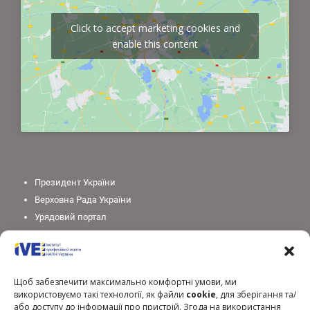
Click to accept marketing cookies and
enable this content
Президент України
Верховна Рада України
Урядовий портал
Законодавство України
Міністерство освіти і науки України
Національна академія педагогічних наук України
Щоб забезпечити максимально комфортні умови, ми
використовуємо такі технології, як файли
cookie
, для зберігання та/
або доступу до інформації про пристрій. Згода на використання