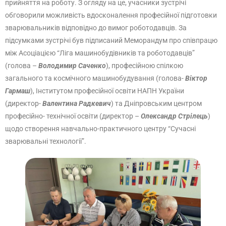
прийняття на роботу. З огляду на це, учасники зустрічі
обговорили можливість вдосконалення професійної підготовки
зварювальників відповідно до вимог роботодавців. За
підсумками зустрічі був підписаний Меморандум про співпрацю
між Асоціацією “Ліга машинобудівників та роботодавців”
(голова –
Володимир Саченко
), професійною спілкою
загального та космічного машинобудування (голова-
Віктор
Гармаш
), Інститутом професійної освіти НАПН України
(директор-
Валентина Радкевич
) та Дніпровським центром
професійно- технічної освіти (директор –
Олександр Стрілець
)
щодо створення навчально-практичного центру “Сучасні
зварювальні технології”.