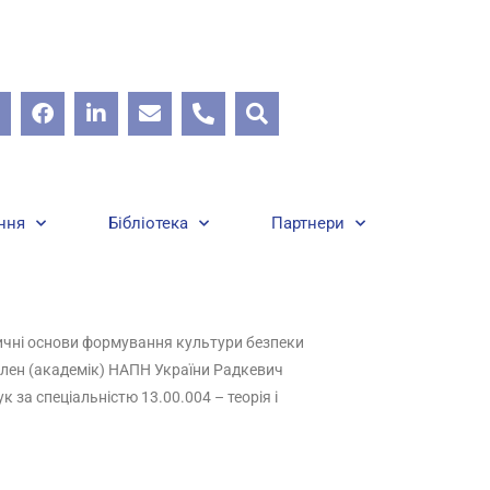
ння
Бібліотека
Партнери
тодичні основи формування культури безпеки
 член (академік) НАПН України Радкевич
за спеціальністю 13.00.004 – теорія і