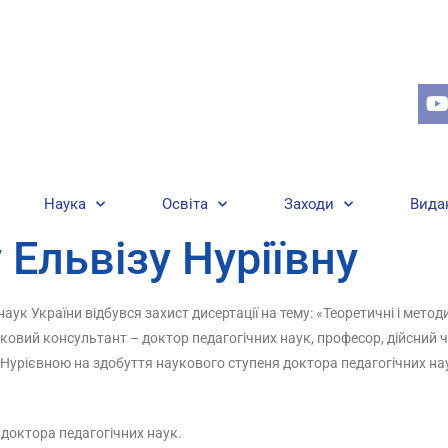
Наука
Освіта
Заходи
Вида
 Ельвізу Нуріївну
 наук України відбувся захист дисертації на тему: «Теоретичні і ме
науковий консультант – доктор педагогічних наук, професор, дійсний
урієвною на здобуття наукового ступеня доктора педагогічних наук 
 доктора педагогічних наук.