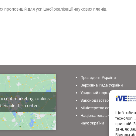
х пропозицій для успішної реалізації наукових планів.
Президент України
Верховна Рада України
Урядовий портал
o accept marketing cookies
Законодавство України
 enable this content
Міністерство освіти і науки У
Щоб забезп
Національна академія педаго
технології
наук України
пристрій. 
дані, як Ва
Відмова аб