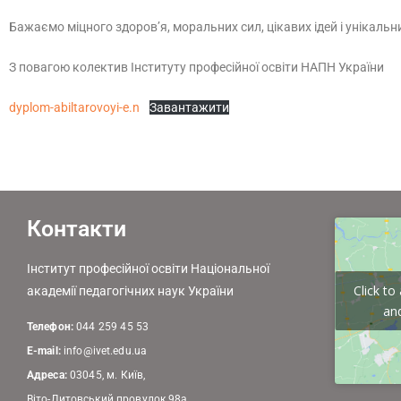
Бажаємо міцного здоров’я, моральних сил, цікавих ідей і унікальни
З повагою колектив Інституту професійної освіти НАПН України
dyplom-abiltarovoyi-e.n
Завантажити
Контакти
Інститут професійної освіти Національної
Click t
академії педагогічних наук України
and
Телефон:
044 259 45 53
E-mail:
info@ivet.edu.ua
Адреса:
03045, м. Київ,
Віто-Литовський провулок 98а