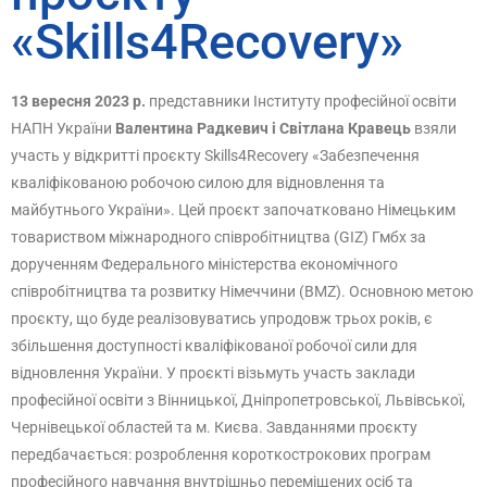
«Skills4Recovery»
13 вересня 2023 р.
представники Інституту професійної освіти
НАПН України
Валентина Радкевич і Світлана Кравець
взяли
участь у відкритті проєкту Skills4Recovery «Забезпечення
кваліфікованою робочою силою для відновлення та
майбутнього України». Цей проєкт започатковано Німецьким
товариством міжнародного співробітництва (GIZ) Гмбх за
дорученням Федерального міністерства економічного
співробітництва та розвитку Німеччини (BMZ). Основною метою
проєкту, що буде реалізовуватись упродовж трьох років, є
збільшення доступності кваліфікованої робочої сили для
відновлення України. У проєкті візьмуть участь заклади
професійної освіти з Вінницької, Дніпропетровської, Львівської,
Чернівецької областей та м. Києва. Завданнями проєкту
передбачається: розроблення короткострокових програм
професійного навчання внутрішньо переміщених осіб та