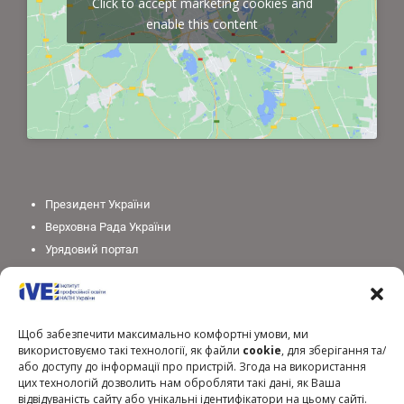
Click to accept marketing cookies and
enable this content
Президент України
Верховна Рада України
Урядовий портал
Законодавство України
Міністерство освіти і науки України
Національна академія педагогічних наук України
Щоб забезпечити максимально комфортні умови, ми
використовуємо такі технології, як файли
cookie
, для зберігання та/
або доступу до інформації про пристрій. Згода на використання
цих технологій дозволить нам обробляти такі дані, як Ваша
відвідуваність сайту або унікальні ідентифікатори на цьому сайті.