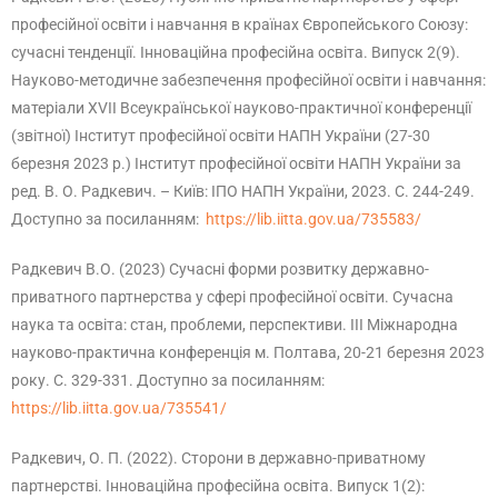
професійної освіти і навчання в країнах Європейського Союзу:
сучасні тенденції. Інноваційна професійна освіта. Випуск 2(9).
Науково-методичне забезпечення професійної освіти і навчання:
матеріали ХVІІ Всеукраїнської науково-практичної конференції
(звітної) Інститут професійної освіти НАПН України (27-30
березня 2023 р.) Інститут професійної освіти НАПН України за
ред. В. О. Радкевич. – Київ: ІПО НАПН України, 2023. С. 244-249.
Доступно за посиланням:
https://lib.iitta.gov.ua/735583/
Радкевич В.О. (2023) Сучасні форми розвитку державно-
приватного партнерства у сфері професійної освіти. Сучасна
наука та освіта: стан, проблеми, перспективи. ІІІ Міжнародна
науково-практична конференція м. Полтава, 20-21 березня 2023
року. С. 329-331. Доступно за посиланням:
https://lib.iitta.gov.ua/735541/
Радкевич, О. П. (2022). Сторони в державно-приватному
партнерстві. Інноваційна професійна освіта. Випуск 1(2):