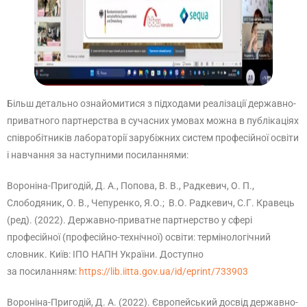
Більш детально ознайомитися з підходами реалізації державно-
приватного партнерства в сучасних умовах можна в публікаціях
співробітників лабораторії зарубіжних систем професійної освіти
і навчання за наступними посиланнями:
Вороніна-Пригодій, Д. А., Попова, В. В., Радкевич, О. П.,
Слободяник, О. В., Чепуренко, Я.О.; В.О. Радкевич, С.Г. Кравець
(ред). (2022). Державно-приватне партнерство у сфері
професійної (професійно-технічної) освіти: термінологічний
словник. Київ: ІПО НАПН України. Доступно
за посиланням:
https://lib.iitta.gov.ua/id/eprint/733903
Вороніна-Пригодій, Д. А. (2022). Європейський досвід державно-