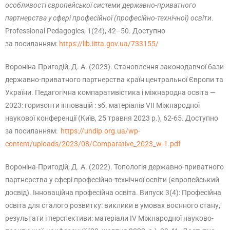
особливості європейської системи державно-приватного
партнерства у сфері професійної (професійно-технічної) освіти
.
Professional Pedagogics, 1(24), 42–50. Доступно
за посиланням:
https://lib.iitta.gov.ua/733155/
Вороніна-Пригодій, Д. А. (2023). Становлення законодавчої бази
державно-приватного партнерства країн центральної Європи та
України. Педагогічна компаративістика і міжнародна освіта —
2023: горизонти інновацій : зб. матеріалів VІІ Міжнародної
наукової конференції (Київ, 25 травня 2023 р.), 62-65. Доступно
за посиланням:
https://undip.org.ua/wp-
content/uploads/2023/08/Comparative_2023_w-1.pdf
Вороніна-Пригодій, Д. А. (2022). Топологія державно-приватного
партнерства у сфері професійно-технічної освіти (європейський
досвід). Інноваційна професійна освіта. Випуск 3(4): Професійна
освіта для сталого розвитку: виклики в умовах воєнного стану,
результати і перспективи: матеріали ІV Міжнародної науково-