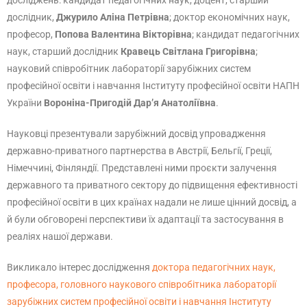
досліджень: кандидат педагогічних наук, доцент, старший
дослідник,
Джурило Аліна Петрівна
; доктор економічних наук,
професор,
Попова Валентина Вікторівна
; кандидат педагогічних
наук, старший дослідник
Кравець Світлана Григорівна
;
науковий співробітник лабораторії зарубіжних систем
професійної освіти і навчання Інституту професійної освіти НАПН
України
Вороніна-Пригодій Дар’я Анатоліївна
.
Науковці презентували зарубіжний досвід упровадження
державно-приватного партнерства в Австрії, Бельгії, Греції,
Німеччині, Фінляндії. Представлені ними проєкти залучення
державного та приватного сектору до підвищення ефективності
професійної освіти в цих країнах надали не лише цінний досвід, а
й були обговорені перспективи їх адаптації та застосування в
реаліях нашої держави.
Викликало інтерес дослідження
доктора педагогічних наук,
професора, головного наукового співробітника лабораторії
зарубіжних систем професійної освіти і навчання Інституту