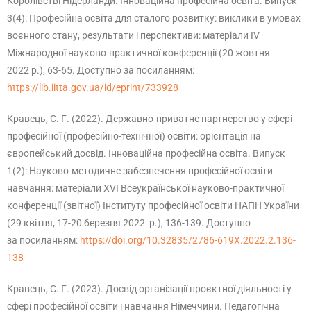
Королівстві Нідерланди. Інноваційна професійна освіта. Випуск
3(4): Професійна освіта для сталого розвитку: виклики в умовах
воєнного стану, результати і перспективи: матеріали ІV
Міжнародної науково-практичної конференції (20 жовтня
2022 р.), 63-65. Доступно за посиланням:
https://lib.iitta.gov.ua/id/eprint/733928
Кравець, С. Г. (2022). Державно-приватне партнерство у сфері
професійної (професійно-технічної) освіти: орієнтація на
європейський досвід. Інноваційна професійна освіта. Випуск
1(2): Науково-методичне забезпечення професійної освіти
навчання: матеріали ХVІ Всеукраїнської науково-практичної
конференції (звітної) Інституту професійної освіти НАПН України
(29 квітня, 17-20 березня 2022 р.), 136-139. Доступно
за посиланням:
https://doi.org/10.32835/2786-619X.2022.2.136-
138
Кравець, С. Г. (2023). Досвід організації проєктної діяльності у
сфері професійної освіти і навчання Німеччини. Педагогічна