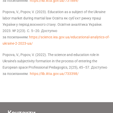
за посиланням:
https://lib.iitta.gov.ua/731889/
Popova, V., Popov, V. (2023). Education as a subject of the Ukraine
labor market during martial law Освіта як суб’єкт ринку праці
України у період воєнного стану. Освітня аналітика України.
2023. № 2(23). С. 5–20. Доступно
за посиланням:
https://science.iea.gov.ua/educational-analytics-of-
ukraine-2-2023-ua/
Popova, V., Popov, V. (2022). The science and education role in
Ukraine’s subjectivity formation in the process of entering the
European space Professional Pedagogics, 2(25), 45–57. Доступно
за посиланням:
https://lib.iitta.gov.ua/733398/
Контакти