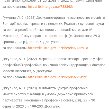
практичної конференції (20 жовтня 2022 р.), 39-41. Доступно
за посиланням:
http://lib.iitta.gov.ua/733362/
Гуменна, Л. С. (2023) Державно-приватне партнерство в освіті в
Болгарії: досвід, переваги та недоліки. Розвиток сучасної науки
та освіти: реалії, проблеми якості, інновації: матеріали ІV
Міжнародної наук.-практ. інтернет-конф. (м. Запоріжжя, 29-31
травня 2023 р.), 389-395. Доступно
за посиланням:
https://lib.iitta.gov.ua/id/eprint/735913
Джурило, А. П. (2022). Державно-приватне партнерство у сфері
професійної (професійно-технічної) освіти Нідерландів. Education:
Modern Discourses, 5. Доступно
за посиланням:
https://lib.iitta.gov.ua/id/eprint/734231
Джурило, А. П. (2023). Діяльність центрів професійної
майстерності у Фінляндії в умовах державно-приватного
партнерства. Інноваційна професійна освіта, 2(9), (27 – 30
березня 2023 р.), 199-203. Доступно