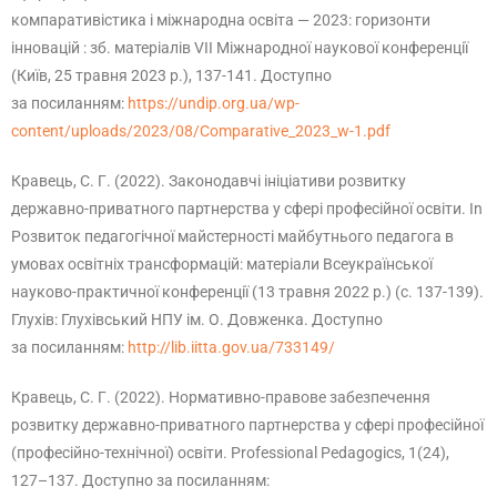
компаративістика і міжнародна освіта — 2023: горизонти
інновацій : зб. матеріалів VІІ Міжнародної наукової конференції
(Київ, 25 травня 2023 р.), 137-141. Доступно
за посиланням:
https://undip.org.ua/wp-
content/uploads/2023/08/Comparative_2023_w-1.pdf
Кравець, С. Г. (2022). Законодавчі ініціативи розвитку
державно-приватного партнерства у сфері професійної освіти. In
Розвиток педагогічної майстерності майбутнього педагога в
умовах освітніх трансформацій: матеріали Всеукраїнської
науково-практичної конференції (13 травня 2022 р.) (с. 137-139).
Глухів: Глухівський НПУ ім. О. Довженка. Доступно
за посиланням:
http://lib.iitta.gov.ua/733149/
Кравець, C. Г. (2022). Нормативно-правове забезпечення
розвитку державно-приватного партнерства у сфері професійної
(професійно-технічної) освіти. Professional Pedagogics, 1(24),
127–137. Доступно за посиланням: