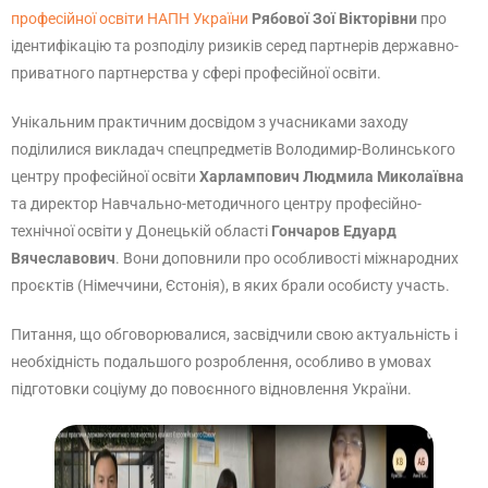
професійної освіти НАПН України
Рябової Зої Вікторівни
про
ідентифікацію та розподілу ризиків серед партнерів державно-
приватного партнерства у сфері професійної освіти.
Унікальним практичним досвідом з учасниками заходу
поділилися викладач спецпредметів Володимир-Волинського
центру професійної освіти
Харлампович Людмила Миколаївна
та директор Навчально-методичного центру професійно-
технічної освіти у Донецькій області
Гончаров Едуард
Вячеславович
. Вони доповнили про особливості міжнародних
проєктів (Німеччини, Єстонія), в яких брали особисту участь.
Питання, що обговорювалися, засвідчили свою актуальність і
необхідність подальшого розроблення, особливо в умовах
підготовки соціуму до повоєнного відновлення України.