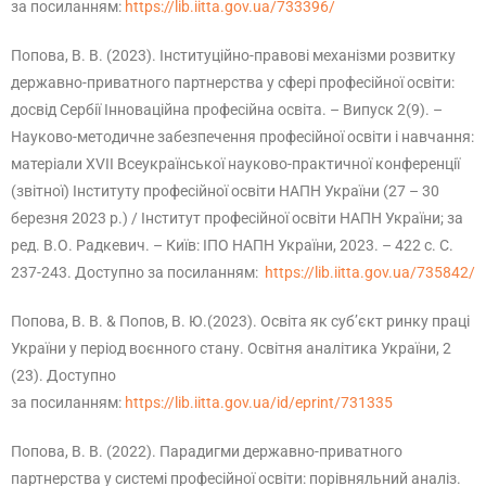
за посиланням:
https://lib.iitta.gov.ua/733396/
Попова, В. В. (2023). Інституційно-правові механізми розвитку
державно-приватного партнерства у сфері професійної освіти:
досвід Сербії Інноваційна професійна освіта. – Випуск 2(9). –
Науково-методичне забезпечення професійної освіти і навчання:
матеріали ХVІІ Всеукраїнської науково-практичної конференції
(звітної) Інституту професійної освіти НАПН України (27 – 30
березня 2023 р.) / Інститут професійної освіти НАПН України; за
ред. В.О. Радкевич. – Київ: ІПО НАПН України, 2023. – 422 с. С.
237-243. Доступно за посиланням:
https://lib.iitta.gov.ua/735842/
Попова, В. В. & Попов, В. Ю.(2023). Освіта як суб’єкт ринку праці
України у період воєнного стану. Освітня аналітика України, 2
(23). Доступно
за посиланням:
https://lib.iitta.gov.ua/id/eprint/731335
Попова, В. В. (2022). Парадигми державно-приватного
партнерства у системі професійної освіти: порівняльний аналіз.