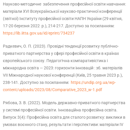
Науково-методичне забезпечення професійної освіти навчання:
матеріали ХVІ Всеукраїнської науково-практичної конференції
(звітної) Інституту професійної освіти НАПН України (29 квітня,
17-20 березня 2022 р.), 214-217. Доступно за посиланням:
https://lib.iitta.gov.ua/id/eprint/734237
Радкевич, О. П. (2023). Провідні тенденції розвитку публічно-
приватного партнерства у сфері професійної освіти в країнах
європейського союзу. Педагогічна компаративістика і
міжнародна освіта — 2023: горизонти інновацій : зб. матеріалів
VІІ Міжнародної наукової конференції (Київ, 25 травня 2023 р.),
238-141. Доступно за посиланням:
https://undip.org.ua/wp-
content/uploads/2023/08/Comparative_2023_w-1.pdf
Рябова, З. В. (2022). Модель державно-приватного партнерства
у системі професійної освіти. Інноваційна професійна освіта.
Випуск 3(4): Професійна освіта для сталого розвитку: виклики в
умовах воєнного стану, результати і перспективи: матеріали ІV