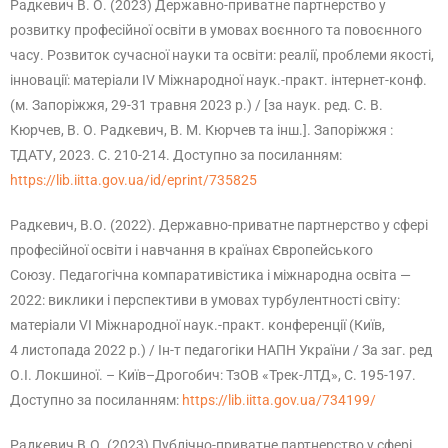
Радкевич В. О. (2023) Державно-приватне партнерство у
розвитку професійної освіти в умовах воєнного та повоєнного
часу. Розвиток сучасної науки та освіти: реалії, проблеми якості,
інновації: матеріали ІV Міжнародної наук.-практ. інтернет-конф.
(м. Запоріжжя, 29-31 травня 2023 р.) / [за наук. ред. С. В.
Кюрчев, В. О. Радкевич, В. М. Кюрчев та інш.]. Запоріжжя :
ТДАТУ, 2023. С. 210-214. Доступно за посиланням:
https://lib.iitta.gov.ua/id/eprint/735825
Радкевич, В.О. (2022). Державно-приватне партнерство у сфері
професійної освіти і навчання в країнах Європейського
Союзу. Педагогічна компаративістика і міжнародна освіта —
2022: виклики і перспективи в умовах турбулентності світу:
матеріали VІ Міжнародної наук.-практ. конференції (Київ,
4 листопада 2022 р.) / Ін-т педагогіки НАПН України / За заг. ред
О.І. Локшиної. – Київ–Дрогобич: ТзОВ «Трек-ЛТД», С. 195-197.
Доступно за посиланням:
https://lib.iitta.gov.ua/734199/
Радкевич В.О. (2023) Публічно-приватне партнерство у сфері