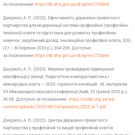
за посиланням:
https://lib.iitta.gov.ua/id/eprint/735666
Джурило, А. П. (2023). Ефективність державно-приватного
партнерства для модернізації системи професійної (професійно-
технічної) освіти та підготовки для розвитку професійних
навичок: зарубіжний досвід. Інноваційна професійна освіта, 2(9),
(27 – 30 березня 2023 р.), 204-209. Доступно
за посиланням:
https://lib.iitta.gov.ua/id/eprint/735666
Джурило, А. П. (2023). Мережа провайдерів підвищення
кваліфікації у Швеції. Педагогічна компаративістика і
міжнародна освіта — 2023: горизонти інновацій : зб. матеріалів
VІІ Міжнародної наукової конференції (Київ, 25 травня 2023 р.),
36-38. Доступно за посиланням:
https://undip.org.ua/wp-
content/uploads/2023/08/Comparative_2023_w-1.pdf
Джурило, А. П. (2022). Центри державно-приватного
партнерства у професійній та вищій професійній освіті в