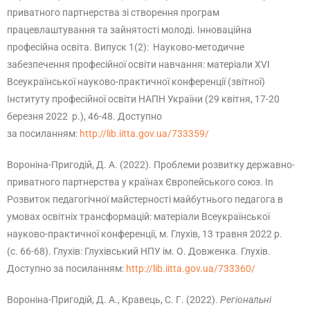
приватного партнерства зі створення програм
працевлаштування та зайнятості молоді. Інноваційна
професійна освіта. Випуск 1(2): Науково-методичне
забезпечення професійної освіти навчання: матеріали ХVІ
Всеукраїнської науково-практичної конференції (звітної)
Інституту професійної освіти НАПН України (29 квітня, 17-20
березня 2022 р.), 46-48. Доступно
за посиланням:
http://lib.iitta.gov.ua/733359/
Вороніна-Пригодій, Д. А. (2022). Проблеми розвитку державно-
приватного партнерства у країнах Європейського союз. In
Розвиток педагогічної майстерності майбутнього педагога в
умовах освітніх трансформацій: матеріали Всеукраїнської
науково-практичної конференції, м. Глухів, 13 травня 2022 р.
(с. 66-68). Глухів: Глухівський НПУ ім. О. Довженка. Глухів.
Доступно за посиланням:
http://lib.iitta.gov.ua/733360/
Вороніна-Пригодій, Д. А., Кравець, C. Г. (2022).
Регіональні