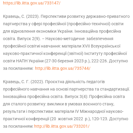
https://lib.iitta.gov.ua/733147/
Кравець, С. (2023). Перспективи розвитку державно-приватного
партнерства у сфері професійної (професійно-технічної) освіти
для відновлення економіки України. Інноваційна професійна
освіта. Випуск 2(9). – Науково-методичне забезпечення
професійної освітиі навчання: матеріали ХVІІ Всеукраїнської
науково-практичної конференції (звітної) Інституту професійної
освіти НАПН України (27-30 березня 2023 р.), 222-226. Доступно
за посиланням:
http://lib.iitta.gov.ua/735744/
Кравець, С. Г. (2022). Проєктна діяльність педагогів
професійного навчання на основі партнерства та стандартизації.
Інноваційна професійна освіта. Випуск 3(4): Професійна освіта
для сталого розвитку: виклики в умовах воєнного стану,
результати і перспективи: матеріали ІV Міжнародної науково-
практичної конференції (20 жовтня 2022 р.), 120-123. Доступно
за посиланням:
http://lib.iitta.gov.ua/733201/