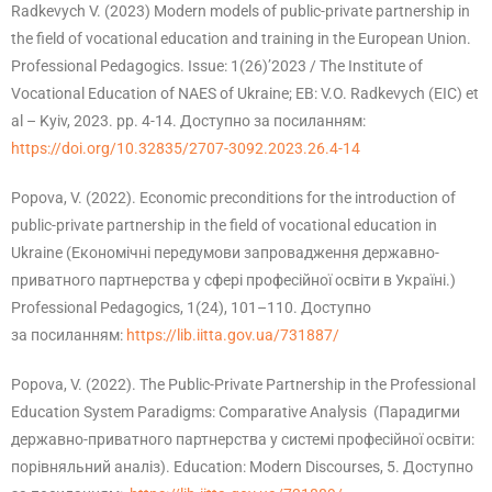
Radkevych V. (2023) Мodern models of public-private partnership in
the field of vocational education and training in the European Union.
Professional Pedagogics. Issue: 1(26)’2023 / The Institute of
Vocational Education of NAES of Ukraine; EB: V.O. Radkevych (EIC) et
al – Kyiv, 2023. pp. 4-14. Доступно за посиланням:
https://doi.org/10.32835/2707-3092.2023.26.4-14
Popova, V. (2022). Economic preconditions for the introduction of
public-private partnership in the field of vocational education in
Ukraine (Економічні передумови запровадження державно-
приватного партнерства у сфері професійної освіти в Україні.)
Professional Pedagogics, 1(24), 101–110. Доступно
за посиланням:
https://lib.iitta.gov.ua/731887/
Popova, V. (2022). The Public-Private Partnership in the Professional
Education System Paradigms: Comparative Analysis (Парадигми
державно-приватного партнерства у системі професійної освіти:
порівняльний аналіз). Education: Modern Discourses, 5. Доступно