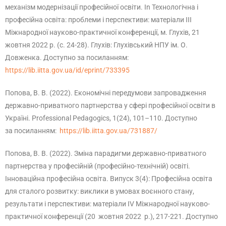
механізм модернізації професійної освіти. In Технологічна і
професійна освіта: проблеми і перспективи: матеріали ІІІ
Міжнародної науково-практичної конференції, м. Глухів, 21
жовтня 2022 р. (с. 24-28). Глухів: Глухівський НПУ ім. О.
Довженка. Доступно за посиланням:
https://lib.iitta.gov.ua/id/eprint/733395
Попова, В. В. (2022). Економічні передумови запровадження
державно-приватного партнерства у сфері професійної освіти в
Україні. Professional Pedagogics, 1(24), 101–110. Доступно
за посиланням:
https://lib.iitta.gov.ua/731887/
Попова, В. В. (2022). Зміна парадигми державно-приватного
партнерства у професійній (професійно-технічній) освіті.
Інноваційна професійна освіта. Випуск 3(4): Професійна освіта
для сталого розвитку: виклики в умовах воєнного стану,
результати і перспективи: матеріали ІV Міжнародної науково-
практичної конференції (20 жовтня 2022 р.), 217-221. Доступно