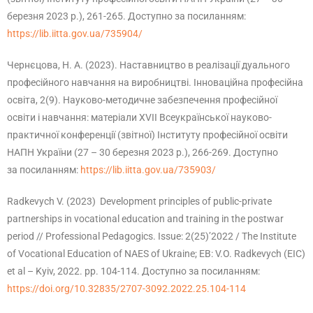
березня 2023 р.), 261-265. Доступно за посиланням:
https://lib.iitta.gov.ua/735904/
Чернєцова, Н. А. (2023). Наставництво в реалізації дуального
професійного навчання на виробництві. Інноваційна професійна
освіта, 2(9). Науково-методичне забезпечення професійної
освіти і навчання: матеріали ХVІІ Всеукраїнської науково-
практичної конференції (звітної) Інституту професійної освіти
НАПН України (27 – 30 березня 2023 р.), 266-269. Доступно
за посиланням:
https://lib.iitta.gov.ua/735903/
Radkevych V. (2023) Development principles of public-private
partnerships in vocational education and training in the postwar
period // Professional Pedagogics. Issue: 2(25)’2022 / The Institute
of Vocational Education of NAES of Ukraine; EB: V.O. Radkevych (EIC)
et al – Kyiv, 2022. pp. 104-114. Доступно за посиланням:
https://doi.org/10.32835/2707-3092.2022.25.104-114