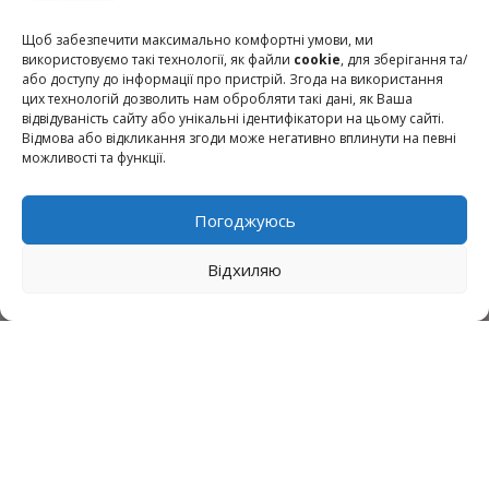
Щоб забезпечити максимально комфортні умови, ми
використовуємо такі технології, як файли
cookie
, для зберігання та/
або доступу до інформації про пристрій. Згода на використання
цих технологій дозволить нам обробляти такі дані, як Ваша
відвідуваність сайту або унікальні ідентифікатори на цьому сайті.
Президент України
Відмова або відкликання згоди може негативно вплинути на певні
можливості та функції.
Верховна Рада України
Урядовий портал
Законодавство України
Погоджуюсь
Міністерство освіти і науки України
Відхиляю
Національна академія педагогічних наук України