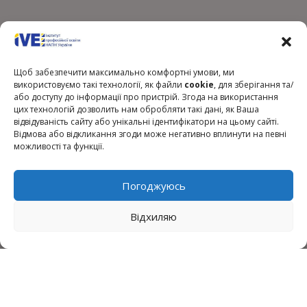
Щоб забезпечити максимально комфортні умови, ми
використовуємо такі технології, як файли
cookie
, для зберігання та/
або доступу до інформації про пристрій. Згода на використання
цих технологій дозволить нам обробляти такі дані, як Ваша
відвідуваність сайту або унікальні ідентифікатори на цьому сайті.
Відмова або відкликання згоди може негативно вплинути на певні
Click to accept marketing cookies and
можливості та функції.
enable this content
Погоджуюсь
Відхиляю
Президент України
Верховна Рада України