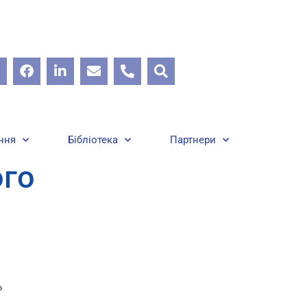
ння
Бібліотека
Партнери
ого
»