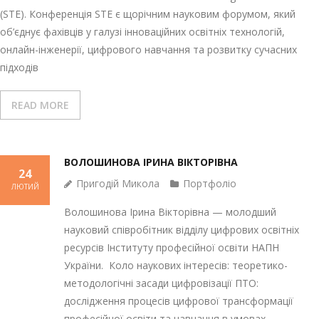
(STE). Конференція STE є щорічним науковим форумом, який
об’єднує фахівців у галузі інноваційних освітніх технологій,
онлайн-інженерії, цифрового навчання та розвитку сучасних
підходів
READ MORE
ВОЛОШИНОВА ІРИНА ВІКТОРІВНА
24
Пригодій Микола
Портфоліо
ЛЮТИЙ
Волошинова Ірина Вікторівна — молодший
науковий співробітник відділу цифрових освітніх
ресурсів Інституту професійної освіти НАПН
України. Коло наукових інтересів: теоретико-
методологічні засади цифровізації ПТО:
дослідження процесів цифрової трансформації
професійної освіти та навчання в умовах