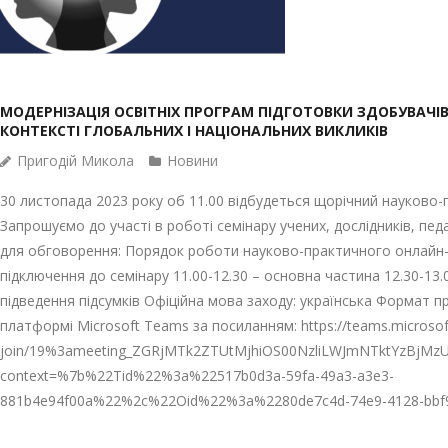
МОДЕРНІЗАЦІЯ ОСВІТНІХ ПРОГРАМ ПІДГОТОВКИ ЗДОБУВАЧІВ
КОНТЕКСТІ ГЛОБАЛЬНИХ І НАЦІОНАЛЬНИХ ВИКЛИКІВ
Пригодій Микола
Новини
30 листопада 2023 року об 11.00 відбудеться щорічний науково-
Запрошуємо до участі в роботі семінару учених, дослідників, пед
для обговорення: Порядок роботи науково-практичного онлайн-се
підключення до семінару 11.00-12.30 – основна частина 12.30-13
підведення підсумків Офіційна мова заходу: українська Формат п
платформі Microsoft Teams за посиланням: https://teams.microsof
join/19%3ameeting_ZGRjMTk2ZTUtMjhiOS00NzliLWJmNTktYzBjMzU
context=%7b%22Tid%22%3a%22517b0d3a-59fa-49a3-a3e3-
881b4e94f00a%22%2c%22Oid%22%3a%2280de7c4d-74e9-4128-bbf